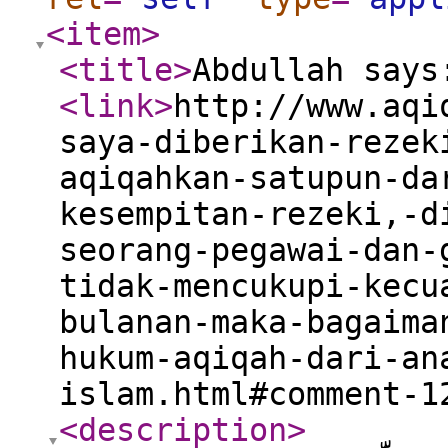
<item
>
<title
>
Abdullah says
<link
>
http://www.aqi
saya-diberikan-rezek
aqiqahkan-satupun-da
kesempitan-rezeki,-d
seorang-pegawai-dan-
tidak-mencukupi-kecu
bulanan-maka-bagaima
hukum-aqiqah-dari-an
islam.html#comment-1
<description
>