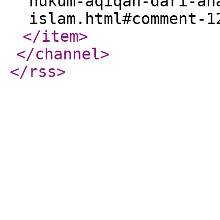
hukum-aqiqah-dari-an
islam.html#comment-1
</item
>
</channel
>
</rss
>