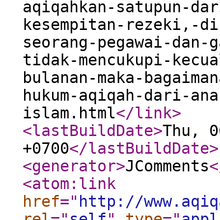
aqiqahkan-satupun-dar
kesempitan-rezeki,-di
seorang-pegawai-dan-g
tidak-mencukupi-kecua
bulanan-maka-bagaiman
hukum-aqiqah-dari-ana
islam.html
</link
>
<lastBuildDate
>
Thu, 0
+0700
</lastBuildDate
>
<generator
>
JComments
<
<atom:link
href
="
http://www.aqiq
rel
="
self
"
type
="
appl