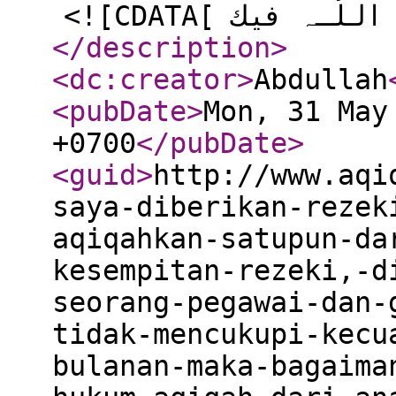
</description
>
<dc:creator
>
Abdullah
<pubDate
>
Mon, 31 May
+0700
</pubDate
>
<guid
>
http://www.aqi
saya-diberikan-rezek
aqiqahkan-satupun-da
kesempitan-rezeki,-d
seorang-pegawai-dan-
tidak-mencukupi-kecu
bulanan-maka-bagaima