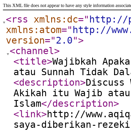
This XML file does not appear to have any style information associat
<rss
xmlns:dc
="
http://
xmlns:atom
="
http://www
version
="
2.0
"
>
<channel
>
<title
>
Wajibkah Apaka
atau Sunnah Tidak Dal
<description
>
Discuss 
Akikah itu Wajib atau
Islam
</description
>
<link
>
http://www.aqiq
saya-diberikan-rezeki