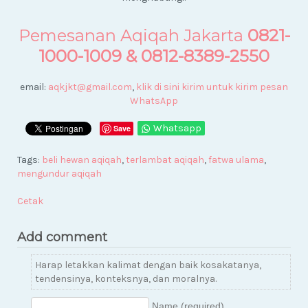
Pemesanan Aqiqah Jakarta
0821-
1000-1009 &
0812-8389-2550
email:
aqkjkt@gmail.com
,
klik di sini kirim untuk kirim pesan
WhatsApp
Whatsapp
Save
Tags:
beli hewan aqiqah
,
terlambat aqiqah
,
fatwa ulama
,
mengundur aqiqah
Cetak
Add comment
Harap letakkan kalimat dengan baik kosakatanya,
tendensinya, konteksnya, dan moralnya.
Name (required)