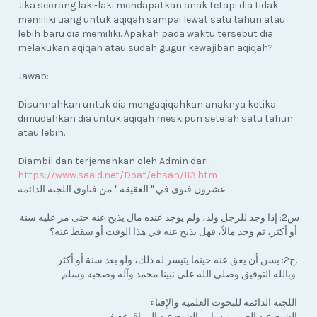
Jika seorang laki-laki mendapatkan anak tetapi dia tidak
memiliki uang untuk aqiqah sampai lewat satu tahun atau
lebih baru dia memiliki. Apakah pada waktu tersebut dia
melakukan aqiqah atau sudah gugur kewajiban aqiqah?
Jawab:
Disunnahkan untuk dia mengaqiqahkan anaknya ketika
dimudahkan dia untuk aqiqah meskipun setelah satu tahun
atau lebih.
Diambil dan terjemahkan oleh Admin dari:
https://www.saaid.net/Doat/ehsan/113.htm
عشرون فتوى في " العقيقة " من فتاوى اللجنة الدائمة
س2: إذا وجد للرجل ولد، ولم يوجد عنده مال يذبح عنه حتى مر عليه سنة
أو أكثر، ثم وجد مالاً، فهل يذبح عنه في هذا الوقت أو سقط عنه؟
ج2: يسن أن يعق عنه حينما يتيسر له ذلك، ولو بعد سنة أو أكثر.
وبالله التوفيق وصلى الله على نبينا محمد وآله وصحبه وسلم .
اللجنة الدائمة للبحوث العلمية والإفتاء
الشيخ عبد العزيز بن باز ، الشيخ عبد الرزاق عفيفي