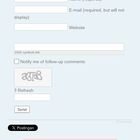
E-mail (required, but will not
display)
Website
1000
symbols left
Notify me of follow-up comments
Refresh
Send
JComments