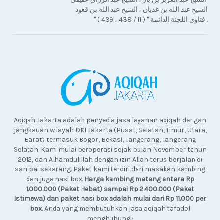
الشيخ عبد الله بن غديان ، الشيخ عبد الله بن قعود
" فتاوى اللجنة الدائمة " ( 11 / 438 ، 439 ) .
Aqiqah Jakarta adalah penyedia jasa layanan aqiqah dengan
jangkauan wilayah DKI Jakarta (Pusat, Selatan, Timur, Utara,
Barat) termasuk Bogor, Bekasi, Tangerang, Tangerang
Selatan. Kami mulai beroperasi sejak bulan November tahun
2012, dan Alhamdulillah dengan izin Allah terus berjalan di
sampai sekarang. Paket kami terdiri dari masakan kambing
dan juga nasi box.
Harga kambing matang antara Rp
1.000.000 (Paket Hebat) sampai Rp 2.400.000 (Paket
Istimewa) dan paket nasi box adalah mulai dari Rp 11.000 per
box
. Anda yang membutuhkan jasa aqiqah tafadol
menghubungi: